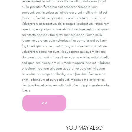
reprehenderit in voluptate velit esse cillum dolore eu fugiat
nulla pariatur. Excepteur sint occaecat cupidatat non
proident, sunt in culpa qui officia deserunt mollit anim id est
laborum. Sed ut perspiciatis unde omnis iste natus error sit.
Voluptatem accusantium doloremque laudantium, totam rem
aperiam, eaque ipsa quae ab illo inventore veritatis et quasi
architecto beatae vitae dicta sunt explicabo. Nemo enim
ipsam voluptatem quia voluptas sit aspernatur aut odit aut
fugit, sed quia consequuntur magni dolores eos qui ratione
voluptatem sequi nesciunt. Neque porro quisquam est, qui
dolorem ipsum quia dolor sit amet, consectetur, adipisci velit,
sed quia non numquam eius modi tempora incidunt ut labore
et dolore magnam aliquam quaerat voluptatem. Aliquam
bibendum lacus quis nulla dignissim faucibus. Sed mauris
enim, bibendum at purus aliquet, maximus molestie tortor.
Sed faucibus et tellus eu sollicitudin. Sed fringilla malesuada
luctus.
<<
YOU MAY ALSO