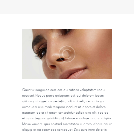
Quuntur magni dolores eos qui ratione voluptatem sequi
nesciunt. Neque porro quisquam est, qui dolorem ipsum
quiaolor sit amet, consectetur, adipisci velit, sed quia non
numquam eius modi tempora incidunt ut labore et dolore
magnam dolor sit amet, consectetur adipisicing elit, sed do
eiusmod tempor incididunt ut labore et dolore magna aliqua.
Minim veniam, quis nostrud exercitation ullamco laboris nisi ut
aliquip ex ea commodo consequat. Duis aute irure dolor in