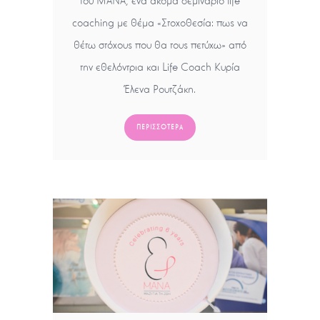
του ΜΑΝΑ, ένα ακόμα σεμινάριο life
coaching με θέμα «Στοχοθεσία: πως να
θέτω στόχους που θα τους πετύχω» από
την εθελόντρια και Life Coach Κυρία
Έλενα Ρουτζάκη.
ΠΕΡΙΣΣΌΤΕΡΑ