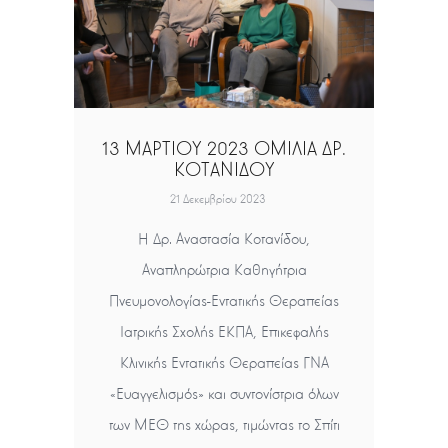
13 ΜΑΡΤΙΟΥ 2023 ΟΜΙΛΙΑ ΔΡ.
ΚΟΤΑΝΙΔΟΥ
21 Δεκεμβρίου 2023
H Δρ. Αναστασία Κοτανίδου,
Αναπληρώτρια Καθηγήτρια
Πνευμονολογίας-Εντατικής Θεραπείας
Ιατρικής Σχολής ΕΚΠΑ, Επικεφαλής
Κλινικής Εντατικής Θεραπείας ΓΝΑ
«Ευαγγελισμός» και συντονίστρια όλων
των ΜΕΘ της χώρας, τιμώντας το Σπίτι