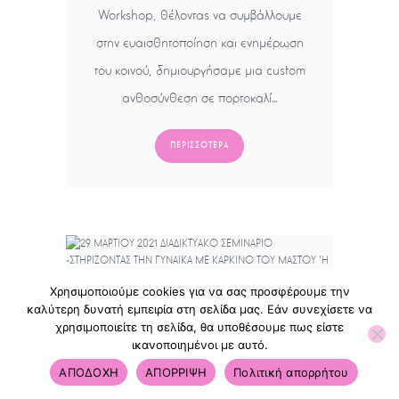
Workshop, θέλοντας να συμβάλλουμε
στην ευαισθητοποίηση και ενημέρωση
του κοινού, δημιουργήσαμε μια custom
ανθοσύνθεση σε πορτοκαλί…
ΠΕΡΙΣΣΌΤΕΡΑ
Χρησιμοποιούμε cookies για να σας προσφέρουμε την
καλύτερη δυνατή εμπειρία στη σελίδα μας. Εάν συνεχίσετε να
29 ΜΑΡΤΙΟΥ 2021
χρησιμοποιείτε τη σελίδα, θα υποθέσουμε πως είστε
ΔΙΑΔΙΚΤΥΑΚΟ ΣΕΜΙΝΑΡΙΟ
ικανοποιημένοι με αυτό.
«ΣΤΗΡΙΖΟΝΤΑΣ ΤΗΝ ΓΥΝΑΙΚΑ
ΑΠΟΔΟΧΗ
ΑΠΟΡΡΙΨΗ
Πολιτική απορρήτου
ΜΕ ΚΑΡΚΙΝΟ ΤΟΥ ΜΑΣΤΟΥ ΄Η
ΓΥΝΑΙΚΟΛΟΓΙΚΟ ΚΑΡΚΙΝΟ: