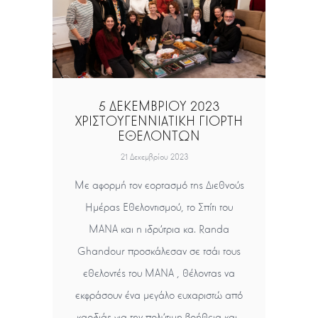
5 ΔΕΚΕΜΒΡΙΟΥ 2023
ΧΡΙΣΤΟΥΓΕΝΝΙΑΤΙΚΗ ΓΙΟΡΤΗ
ΕΘΕΛΟΝΤΩΝ
21 Δεκεμβρίου 2023
Με αφορμή τον εορτασμό της Διεθνούς
Ημέρας Εθελοντισμού, το Σπίτι του
ΜΑΝΑ και η ιδρύτρια κα. Randa
Ghandour προσκάλεσαν σε τσάι τους
εθελοντές του ΜΑΝΑ , θέλοντας να
εκφράσουν ένα μεγάλο ευχαριστώ από
καρδιάς για την πολύτιμη βοήθεια και…