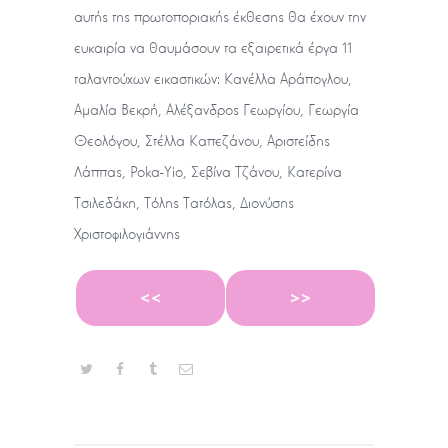
αυτής της πρωτοποριακής έκθεσης θα έχουν την
ευκαιρία να θαυμάσουν τα εξαιρετικά έργα 11
ταλαντούχων εικαστικών: Κανέλλα Αράπογλου,
Αμαλία Βεκρή, Αλέξανδρος Γεωργίου, Γεωργία
Θεολόγου, Στέλλα Καπεζάνου, Aριστείδης
Λάππας, Poka-Yio, Σεβίνα Τζάνου, Kατερίνα
Τσιλεδάκη, Τόλης Τατόλας, Διονύσης
Χριστοφιλογιάννης
<<
>>