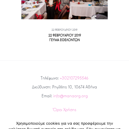
22 ΦΕΒΡΟΥΑΡΊΟΥ 2019
22 ΦΕΒΡΟΥΑΡΙΟΥ 2019
ΓΕΥΜΑ ΕΘΕΛΟΝΤΩΝ
Τηλέφωνο:
+302107295546
Διεύθυνση: Ρηγίλλης 10, 10674 Αθήνα
Email:
info@manaorg.org
Όροι Χρήσης
Πολιτική Προστασίας Απορρήτου και Προσωπικών Δεδομένων
Χρησιμοποιούμε cookies για να σας προσφέρουμε την