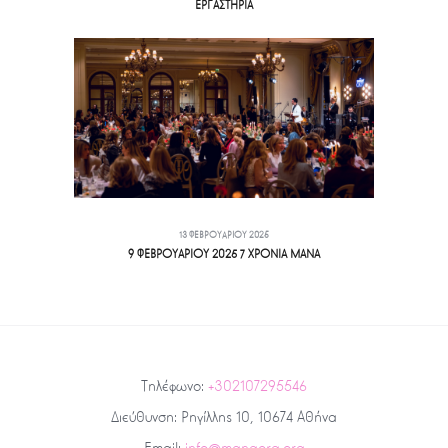
ΕΡΓΑΣΤΗΡΙΑ
13 ΦΕΒΡΟΥΑΡΊΟΥ 2025
9 ΦΕΒΡΟΥΑΡΙΟΥ 2025 7 ΧΡΟΝΙΑ ΜΑΝΑ
Τηλέφωνο:
+302107295546
Διεύθυνση: Ρηγίλλης 10, 10674 Αθήνα
Email:
info@manaorg.org