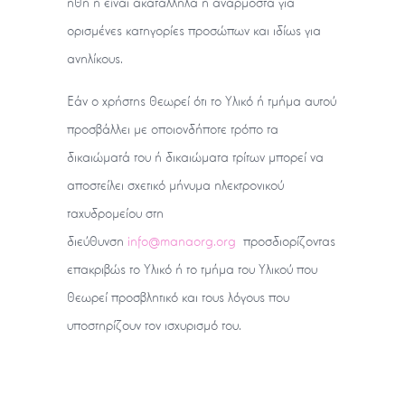
ήθη ή είναι ακατάλληλα ή ανάρμοστα για
ορισμένες κατηγορίες προσώπων και ιδίως για
ανηλίκους.
Εάν ο χρήστης θεωρεί ότι το Υλικό ή τμήμα αυτού
προσβάλλει με οποιονδήποτε τρόπο τα
δικαιώματά του ή δικαιώματα τρίτων μπορεί να
αποστείλει σχετικό μήνυμα ηλεκτρονικού
ταχυδρομείου στη
διεύθυνση
info@manaorg.org
προσδιορίζοντας
επακριβώς το Υλικό ή το τμήμα του Υλικού που
θεωρεί προσβλητικό και τους λόγους που
υποστηρίζουν τον ισχυρισμό του.