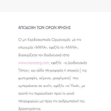
ΑΠΟΔΟΧΗ ΤΩΝ OΡΩΝ ΧΡΗΣΗΣ
Ο μη Κερδοσκοπικός Οργανισμός με την
επωνυμία «ΜΑΝΑ», εφεξής το «ΜΑΝΑ»,
διαχειρίζεται τον διαδικτυακό τόπο
www.manaorg.com
, εφεξής «o Διαδικτυακός
Τόπος», και κάθε πληροφορία ή στοιχείο (π.χ.
φωτογραφίες, κείμενα, γραφήματα) που
εμπεριέχεται σε αυτήν, εφεξής «το Υλικό», με
σκοπό την παρουσίαση προς το κοινό
πληροφοριών ως προς την ανθρωπιστική του
δραστηριότητα.