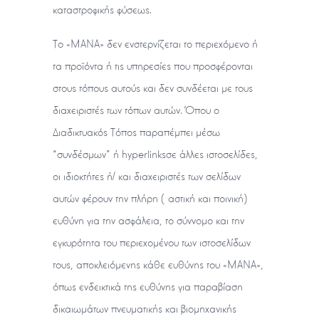
καταστροφικής φύσεως.
Το «ΜΑΝΑ» δεν ενστερνίζεται το περιεχόμενο ή
τα προϊόντα ή τις υπηρεσίες που προσφέρονται
στους τόπους αυτούς και δεν συνδέεται με τους
διαχειριστές των τόπων αυτών. Όπου ο
Διαδικτυακός Τόπος παραπέμπει μέσω
“συνδέσμων” ή hyperlinksσε άλλες ιστοσελίδες,
οι ιδιοκτήτες ή/ και διαχειριστές των σελίδων
αυτών φέρουν την πλήρη (αστική και ποινική)
ευθύνη για την ασφάλεια, το σύννομο και την
εγκυρότητα του περιεχομένου των ιστοσελίδων
τους, αποκλειόμενης κάθε ευθύνης του «ΜΑΝΑ»,
όπως ενδεικτικά της ευθύνης για παραβίαση
δικαιωμάτων πνευματικής και βιομηχανικής