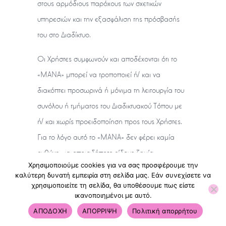
στους αρμόδιους παρόχους των σχετικών
υπηρεσιών και την εξασφάλιση της πρόσβασής
του στο Διαδίκτυο.
Οι Χρήστες συμφωνούν και αποδέχονται ότι το
«ΜΑΝΑ» μπορεί να τροποποιεί ή/ και να
διακόπτει προσωρινά ή μόνιμα τη λειτουργία του
συνόλου ή τμήματος του Διαδικτυακού Τόπου με
ή/ και χωρίς προειδοποίηση προς τους Χρήστες.
Για το λόγο αυτό το «ΜΑΝΑ» δεν φέρει καμία
ευθύνη για οποιαδήποτε είδους ζημία
Χρησιμοποιούμε cookies για να σας προσφέρουμε την
οφειλόμενη στη διακοπή λειτουργίας ή στη μη
καλύτερη δυνατή εμπειρία στη σελίδα μας. Εάν συνεχίσετε να
ομαλή λειτουργία του Διαδικτυακού Τόπου ή την
χρησιμοποιείτε τη σελίδα, θα υποθέσουμε πως είστε
ικανοποιημένοι με αυτό.
αδυναμία πρόσβασης των Χρηστών σε αυτόν, την
ΑΠΟΔΟΧΗ
ΑΠΟΡΡΙΨΗ
Πολιτική απορρήτου
παύση του συνόλου ή τμημάτων αυτού, την