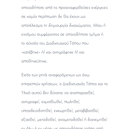
οποιαδήποτε από τις προαναφερθείσες ενέργειες
σε καμία περίπτωση δε θα έχουν ως
αποτέλεσμα τη δημιουργία δικαιώματος, τίτλου ή
εννόμου συμφέροντος σε οποιοδήποτε τμήμα ή
το σύνολο του Διαδικτυακού Τόπου που
«κατέβηκε» ή/ και αντιγράφηκε ή/ και
αποθηκεύτηκε.
Εκτός των ρητά αναφερόμενων ως άνω
επιτρεπτών χρήσεων, ο Διαδικτυακός Τόπος και το
Υλικό αυτού δεν δύναται να αναπαραχθεί,
αντιγραφεί, εκμισθωθεί, πωληθεί,
υποαδειοδοτηθεί, εκχωρηθεί, μεταβιβασθεί,
εξαχθεί, μεταδοθεί, αναμεταδοθεί ή διανεμηθεί
εν όλω ή εν μέρει με οποιονδήποτε τρόπο από